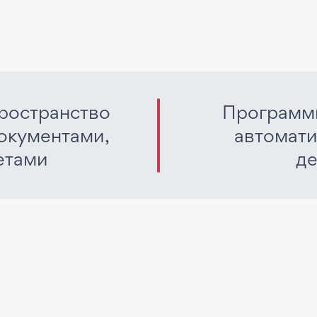
ространство
Программн
окументами,
автомат
етами
де